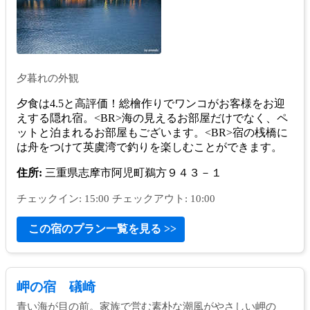
夕暮れの外観
夕食は4.5と高評価！総檜作りでワンコがお客様をお迎
えする隠れ宿。<BR>海の見えるお部屋だけでなく、ペ
ットと泊まれるお部屋もございます。<BR>宿の桟橋に
は舟をつけて英虞湾で釣りを楽しむことができます。
住所:
三重県志摩市阿児町鵜方９４３－１
チェックイン: 15:00 チェックアウト: 10:00
この宿のプラン一覧を見る >>
岬の宿 礒崎
青い海が目の前。家族で営む素朴な潮風がやさしい岬の