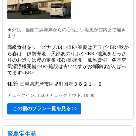
★外観 当館白浜海岸からの心地よい潮風が館内まで届き
ます。
高級食材をリーズナブルに<BR>春夏はアワビ<BR>秋か
ら春は 伊勢海老 天然あのりふぐ<BR>地魚をどっさ
りのお造りは豊の定番<BR>部屋食 風呂貸切 各室空
気清浄機完備<BR>施設は古いですがお掃除はがんばっ
てます<BR>
住所:
三重県志摩市阿児町国府３８２１－２
チェックイン: 15:00 チェックアウト: 10:00
この宿のプラン一覧を見る >>
賢島宝生苑