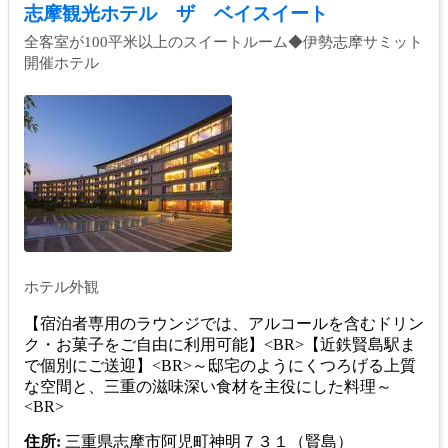
志摩観光ホテル ザ ベイスイート
全客室が100平米以上のスイートルーム◆伊勢志摩サミット
開催ホテル
ホテル外観
【宿泊者専用のラウンジでは、アルコールを含むドリン
ク・お菓子をご自由に利用可能】<BR>【近鉄賢島駅ま
で個別にご送迎】<BR>～邸宅のようにくつろげる上質
な空間と、三重の滋味深い食材を主役にした料理～
<BR>
住所:
三重県志摩市阿児町神明７３１（賢島）