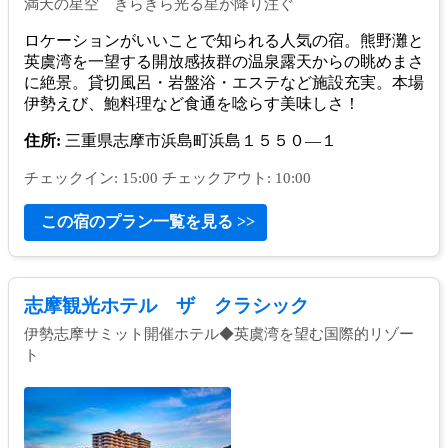
満天の星空 きらきら光る星が降り注ぐ
ロケーションがいいことで知られる人気の宿。熊野灘と
英虞湾を一望する開放感抜群の温泉露天からの眺めまさ
に絶景。貸切風呂・岩盤浴・エステなど施設充実。本場
伊勢えび、鮑料理など食通を唸らす美味しさ！
住所:
三重県志摩市浜島町浜島１５５０―１
チェックイン: 15:00 チェックアウト: 10:00
この宿のプラン一覧を見る >>
志摩観光ホテル ザ クラシック
伊勢志摩サミット開催ホテル◆英虞湾を望む国際的リゾー
ト