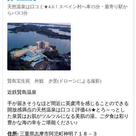
天然温泉は口コミ★4.6！スペイン村へ車15分・最寄り駅か
らバス3分
賢島宝生苑 外観 夕景(ドローンによる撮影)
近鉄賢島温泉
手が届きそうなほど間近に英虞湾を感じることのできる
開放感満点の天然温泉は口コミ評価4.6★とろ～っとし
た泉質はお肌がツルツルになる美肌の湯。ご夕食は彩り
豊かな海の幸をご堪能ください♪
住所:
三重県志摩市阿児町神明７１８－３