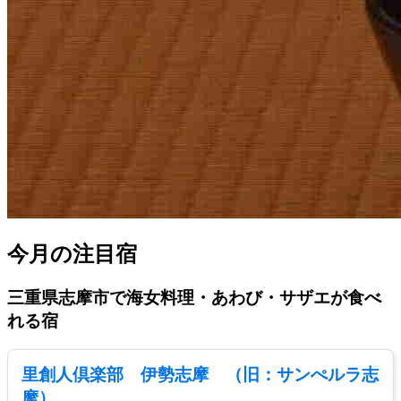
今月の注目宿
三重県志摩市で海女料理・あわび・サザエが食べ
れる宿
里創人倶楽部 伊勢志摩 （旧：サンぺルラ志
摩）